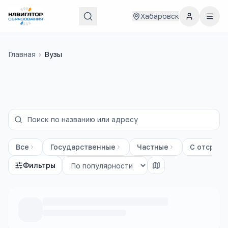
Хабаровск
Главная
›
Вузы
Все
Государственные
Частные
С отсрочк
Фильтры