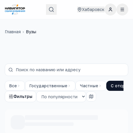
Хабаровск
Главная
›
Вузы
Все
Государственные
Частные
С отсрочк
Фильтры