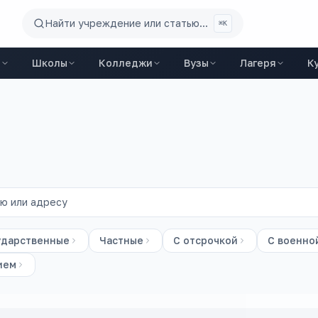
Найти учреждение или статью...
⌘K
ы
Школы
Колледжи
Вузы
Лагеря
К
ударственные
Частные
С отсрочкой
С военно
ием