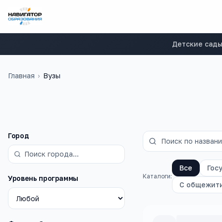
Детские сад
Главная
›
Вузы
Фильтры
Город
Все
Гос
Каталоги:
Уровень программы
С общежит