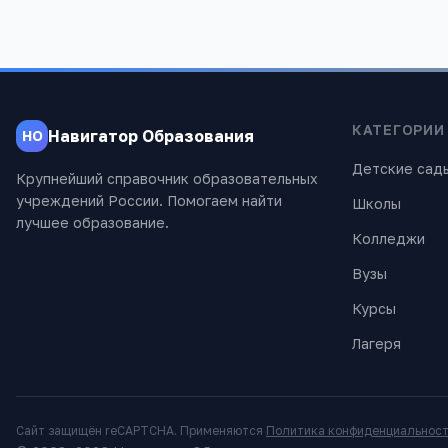
КАТЕГОРИИ
Навигатор Образования
НО
Детские сад
Крупнейший справочник образовательных
учреждений России. Помогаем найти
Школы
лучшее образование.
Колледжи
Вузы
Курсы
Лагеря
Сайт защищён reCAPTCHA. Применяются
Политика конфиденциальнос