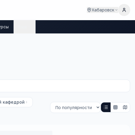
Хабаровск
урсы
Ещё
й кафедрой