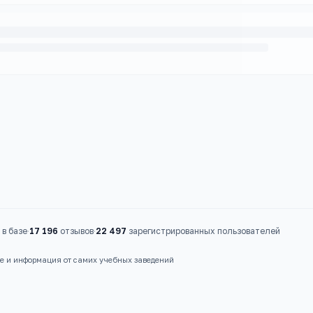
в базе
·
17 196
отзывов
·
22 497
зарегистрированных пользователей
ые и информация от самих учебных заведений