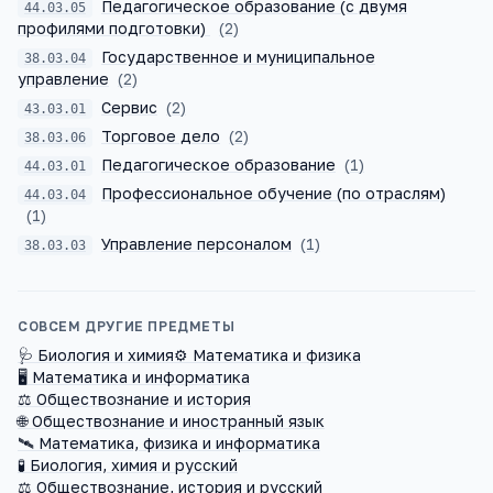
Педагогическое образование (с двумя
44.03.05
профилями подготовки)
(
2
)
Государственное и муниципальное
38.03.04
управление
(
2
)
Сервис
(
2
)
43.03.01
Торговое дело
(
2
)
38.03.06
Педагогическое образование
(
1
)
44.03.01
Профессиональное обучение (по отраслям)
44.03.04
(
1
)
Управление персоналом
(
1
)
38.03.03
СОВСЕМ ДРУГИЕ ПРЕДМЕТЫ
🩺
Биология и химия
⚙️
Математика и физика
🖥️
Математика и информатика
⚖️
Обществознание и история
🌐
Обществознание и иностранный язык
🛰️
Математика, физика и информатика
🧪
Биология, химия и русский
⚖️
Обществознание, история и русский