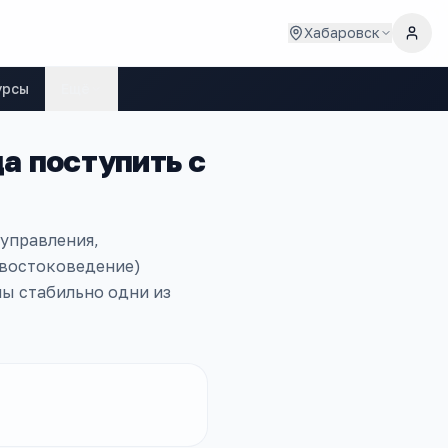
Хабаровск
урсы
Ещё
да поступить с
 управления,
 востоковедение)
ы стабильно одни из