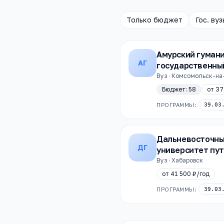
Только бюджет
Гос. вуз
Амурский гуман
АГ
государственны
Вуз · Комсомольск-н
Бюджет:
58
от
37
ПРОГРАММЫ:
39.03
Дальневосточны
ДГ
университет пу
Вуз · Хабаровск
от
41 500 ₽
/год
ПРОГРАММЫ:
39.03