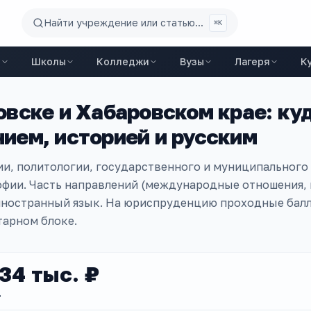
Найти учреждение или статью...
⌘K
ы
Школы
Колледжи
Вузы
Лагеря
К
овске и Хабаровском крае
: ку
ием, историей и русским
и, политологии, государственного и муниципального
офии. Часть направлений (международные отношения,
иностранный язык. На юриспруденцию проходные балл
тарном блоке.
34 тыс. ₽
Д