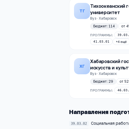
Тихоокеанский 
ТГ
университет
Вуз · Хабаровск
Бюджет:
114
от
4
ПРОГРАММЫ:
39.03
41.03.01
+
4
ещё
Хабаровский го
ХГ
искусств и куль
Вуз · Хабаровск
Бюджет:
29
от
52
ПРОГРАММЫ:
46.03
Направления подго
Социальная работ
39.03.02