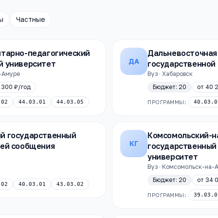
ы
Частные
итарно-педагогический
Дальневосточная
ДА
й университет
государственной
а-Амуре
Вуз · Хабаровск
 300 ₽
/год
Бюджет:
20
от
40 
.02
44.03.01
44.03.05
ПРОГРАММЫ:
40.03.0
й государственный
Комсомольский-н
КГ
тей сообщения
государственный
университет
Вуз · Комсомольск-на-
Бюджет:
20
от
34 
.02
40.03.01
43.03.02
ПРОГРАММЫ:
39.03.0