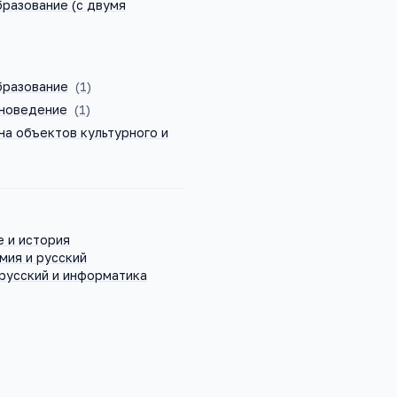
разование (с двумя
бразование
(
1
)
новедение
(
1
)
на объектов культурного и
 и история
мия и русский
русский и информатика