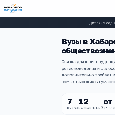
Детские сад
Вузы в
Хабар
обществознан
Связка для юриспруденци
регионоведения и филос
дополнительно требует 
самых высоких в гумани
7
12
от
ВУЗОВ
НАПРАВЛЕНИЙ
ЗА ГО