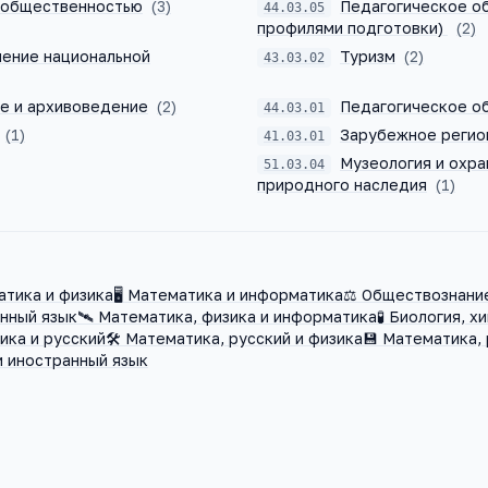
с общественностью
(
3
)
Педагогическое об
44.03.05
профилями подготовки)
(
2
)
ение национальной
Туризм
(
2
)
43.03.02
е и архивоведение
(
2
)
Педагогическое о
44.03.01
(
1
)
Зарубежное регио
41.03.01
Музеология и охра
51.03.04
природного наследия
(
1
)
тика и физика
🖥️
Математика и информатика
⚖️
Обществознание
нный язык
🛰️
Математика, физика и информатика
🧪
Биология, хи
ика и русский
🛠️
Математика, русский и физика
💾
Математика, 
и иностранный язык