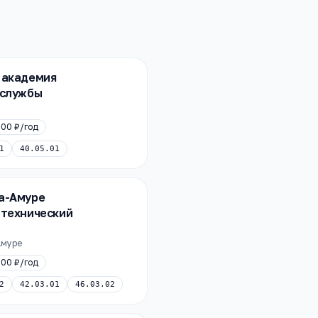
 академия
 службы
200 ₽
/год
1
40.05.01
а-Амуре
 технический
Амуре
000 ₽
/год
2
42.03.01
46.03.02