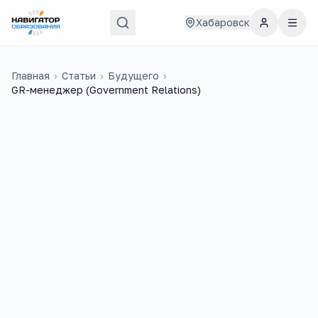
Хабаровск
Главная
›
Статьи
›
Будущего
›
GR-менеджер (Government Relations)
9
6
учебных заведений
ЕГЭ-предметов