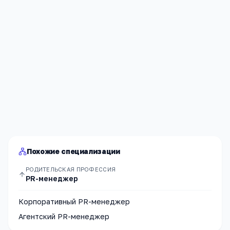
Я согласен(а) на обработку моих персональных данных и
публикацию
комментария
после модерации в соответствии
с
Политикой конфиденциальности
.
Отправить
Похожие специализации
РОДИТЕЛЬСКАЯ ПРОФЕССИЯ
PR-менеджер
Корпоративный PR-менеджер
Агентский PR-менеджер