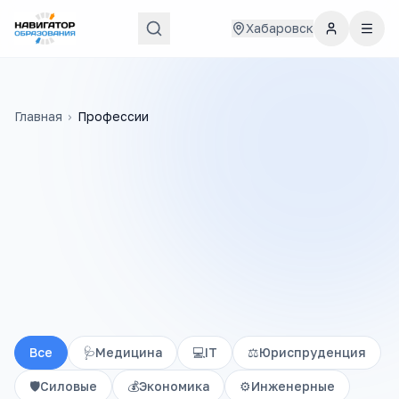
Хабаровск
Главная
›
Профессии
Все
🩺
Медицина
💻
IT
⚖️
Юриспруденция
🛡️
Силовые
💰
Экономика
⚙️
Инженерные