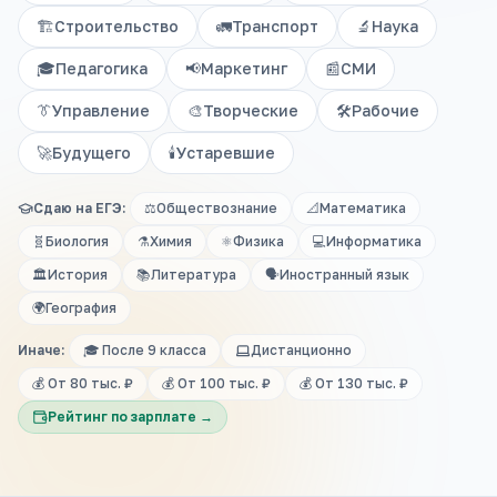
🏗️
Строительство
🚛
Транспорт
🔬
Наука
🎓
Педагогика
📢
Маркетинг
📰
СМИ
👔
Управление
🎨
Творческие
🛠️
Рабочие
🚀
Будущего
🕯️
Устаревшие
Сдаю на ЕГЭ:
⚖️
Обществознание
📐
Математика
🧬
Биология
⚗️
Химия
⚛️
Физика
💻
Информатика
🏛️
История
📚
Литература
🗣️
Иностранный язык
🌍
География
Иначе:
🎓 После 9 класса
Дистанционно
💰 От 80 тыс. ₽
💰 От 100 тыс. ₽
💰 От 130 тыс. ₽
Рейтинг по зарплате →